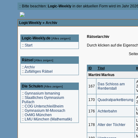
:: Bitte beachten:
Logic-Weekly
in der aktuellen Form wird im Jahr 2026 
LogicWeekly
» Archiv
Rätselarchiv
Logic-Weekly.de
[
Alles zeigen
]
::
Start
Durch klicken auf die Eigensch
Seite
Rätsel
[
Alles zeigen
]
::
Archiv
ID
Titel
K
::
Zufälliges Rätsel
Martini Markus
A
Das Schloss am
Die Schulen
167
2
[
Alles zeigen
]
Rentierstall
V
::
Gynnasium Ismaning
::
Staatliches Gymnasium
A
170
Quadratparkettierung
Pullach
::
COG Unterschleißheim
L
::
Gymnasium M-Moosach
176
Achterbahn
M
::
OvMG München
::
LMU München (Mathematik)
L
178
Alter der Töchter
M
Z
M