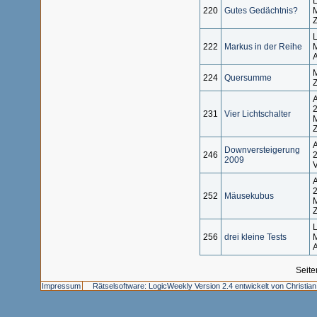
L
220
Gutes Gedächtnis?
M
Z
L
222
Markus in der Reihe
M
A
M
224
Quersumme
Z
A
2
231
Vier Lichtschalter
M
Z
A
Downversteigerung
246
2
2009
V
A
2
252
Mäusekubus
M
Z
L
256
drei kleine Tests
M
A
Seite
Impressum
Rätselsoftware: LogicWeekly Version 2.4 entwickelt von Christia