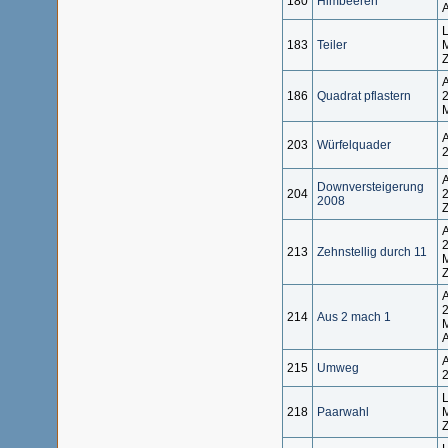
180
Himbeeren
A
L
183
Teiler
M
Z
A
186
Quadrat pflastern
2
M
A
203
Würfelquader
A
Downversteigerung
204
2
2008
Z
A
2
213
Zehnstellig durch 11
M
Z
A
2
214
Aus 2 mach 1
M
A
A
215
Umweg
L
218
Paarwahl
M
Z