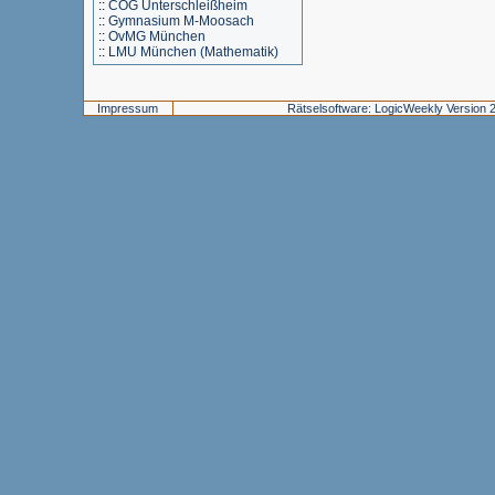
::
COG Unterschleißheim
::
Gymnasium M-Moosach
::
OvMG München
::
LMU München (Mathematik)
Impressum
Rätselsoftware: LogicWeekly Version 2