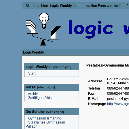
:: Bitte beachten:
Logic-Weekly
in der aktuellen Form wird im Jahr 2
LogicWeekly
Pestalozzi-Gymnasium M
Logic-Weekly.de
[
Alles zeigen
]
::
Start
Eduard-Schmid
Adresse
81541 Münch
Rätsel
[
Alles zeigen
]
Telefon
089/6244748
Fax
089/6244748
::
Archiv
::
Zufälliges Rätsel
E-Mail
pestalozzi-
Homepage
http://www.pg
Die Schulen
[
Alles zeigen
]
::
Gynnasium Ismaning
::
Staatliches Gymnasium
Pullach