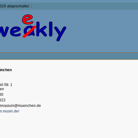
026 abgeschaltet. ::
ünchen
-Str. 1
en
80
822
gymnasium@muenchen.de
m.musin.de/