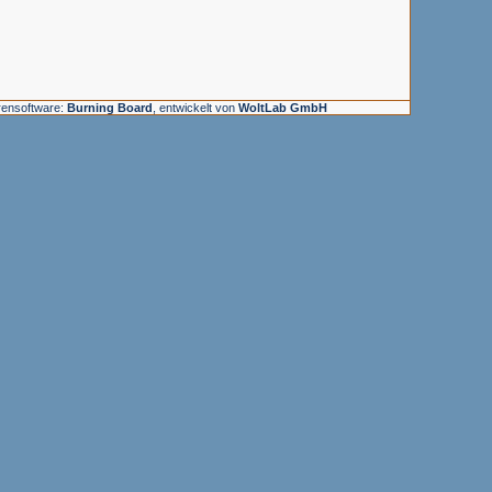
rensoftware:
Burning Board
, entwickelt von
WoltLab GmbH